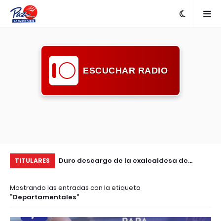
ESCUCHAR RADIO
dad vial desde la
Duro descargo de la exalcaldesa de
Ma
TITULARES
mino Seguro"
Guichón: pidió mayor compromiso de la
en
Mostrando las entradas con la etiqueta
comunidad ante la inseguridad
Departamentales