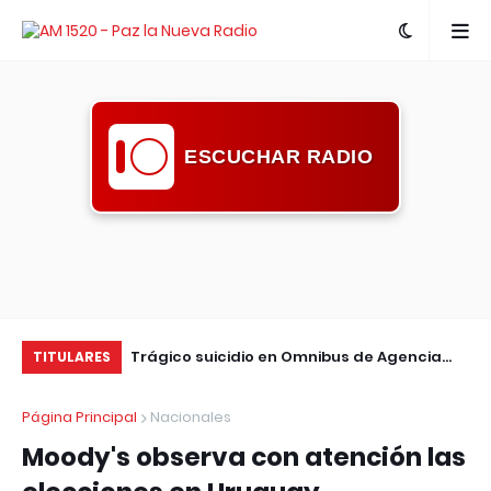
ESCUCHAR RADIO
s lidera la
Trágico suicidio en Omnibus de Agencia
Gu
TITULARES
sandú con
Central
op
Página Principal
Nacionales
rollo rural
Moody's observa con atención las