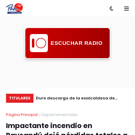
ESCUCHAR RADIO
dad vial desde la
Duro descargo de la exalcaldesa de
El
TITULARES
mino Seguro"
Guichón: pidió mayor compromiso de la
ap
Página Principal
Departamentales
comunidad ante la inseguridad
en
Impactante incendio en