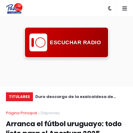
ESCUCHAR RADIO
 MGAP sancionó
Duro descargo de la exalcaldesa de
Ma
TITULARES
 agroquímicos en
Guichón: pidió mayor compromiso de la
en
Página Principal
Deportes
comunidad ante la inseguridad
Arranca el fútbol uruguayo: todo