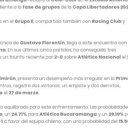
iente a la
fase de grupos
de la
Copa Libertadores 20
s en el
Grupo E
, compartido también con
Racing Club
y
técnica de
Gustavo Florentín
, llega a este encuentro con
ana
. En sus últimos cinco partidos, ha conseguido tres
o un triunfo reciente por
2-0
sobre
Atlético Nacional
el
lmirón
, presenta un desempeño más irregular en la
Prim
ntros, registra dos victorias, un empate y dos derrotas,
o
el
27 de marzo
.
co equilibrado para este enfrentamiento. Las probabilidad
o
, un
24.71%
para
Atlético Bucaramanga
y un
29.19%
p
-1
a favor del equipo chileno, con una probabilidad del
15.