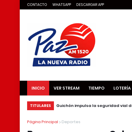
CONTACTO
WHATSAPP
DESCARGAR APP
INICIO
VER STREAM
TIEMPO
LOTERÍA
Guichón impulsa la seguridad vial d
TITULARES
Página Principal
Deportes