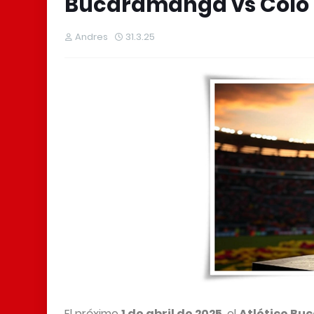
Bucaramanga vs Colo 
Andres
31.3.25
El próximo
1 de abril de 2025
, el
Atlético B