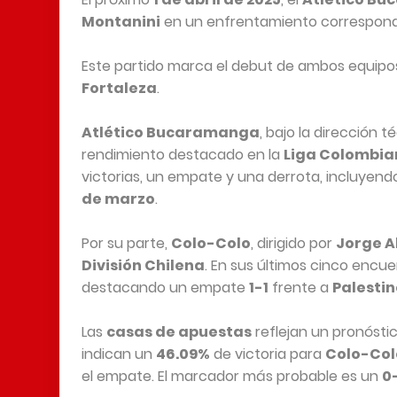
Montanini
en un enfrentamiento correspond
Este partido marca el debut de ambos equipo
Fortaleza
.
Atlético Bucaramanga
, bajo la dirección 
rendimiento destacado en la
Liga Colombi
victorias, un empate y una derrota, incluyend
de marzo
.
Por su parte,
Colo-Colo
, dirigido por
Jorge A
División Chilena
. En sus últimos cinco encue
destacando un empate
1-1
frente a
Palestin
Las
casas de apuestas
reflejan un pronósti
indican un
46.09%
de victoria para
Colo-Col
el empate. El marcador más probable es un
0