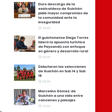
Duro descargo de la
exalcaldesa de Guichón:
pidió mayor compromiso de
la comunidad ante la
inseguridad
4.8.26
El guichonense Diego Torres
lidera la apuesta turística
de Paysandú con enfoque
en género y desarrollo rural
5.8.26
Debutaron las selecciones
de Guichón en Sub 14 y Sub
16
8.8.26
Marcelino Gómez: de
Guichón a una vida entre
canciones y paisajes
2.8.26
o