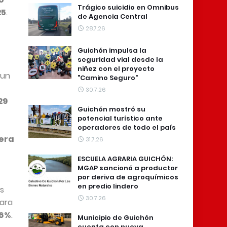
Trágico suicidio en Omnibus
25
.
de Agencia Central
28.7.26
Guichón impulsa la
seguridad vial desde la
niñez con el proyecto
 un
"Camino Seguro"
30.7.26
29
Guichón mostró su
potencial turístico ante
operadores de todo el país
era
31.7.26
ESCUELA AGRARIA GUICHÓN:
MGAP sancionó a productor
por deriva de agroquímicos
en predio lindero
es
30.7.26
ara
56%
.
Municipio de Guichón
cuenta con nueva