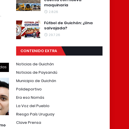
maquinaria
2.8.26
E
.
Fútbol de Guichón: ¿Una
salvajada?
29.7.26
CONTENIDO EXTRA
Noticias de Guichón
odas
Noticias de Paysandú
Municipio de Guichón
Polideportivo
Era eso Nomás
La Voz del Pueblo
Riesgo País Uruguay
Clave Prensa
omo