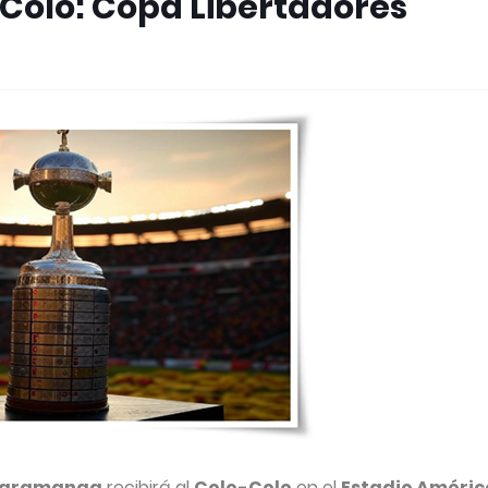
Colo: Copa Libertadores
ucaramanga
recibirá al
Colo-Colo
en el
Estadio Améric