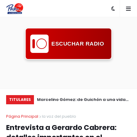
ESCUCHAR RADIO
caldesa de
Marcelino Gómez: de Guichón a una vida
ES
TITULARES
romiso de la
entre canciones y paisajes
a 
Página Principal
la voz del pueblo
ridad
pr
Entrevista a Gerardo Cabrera: