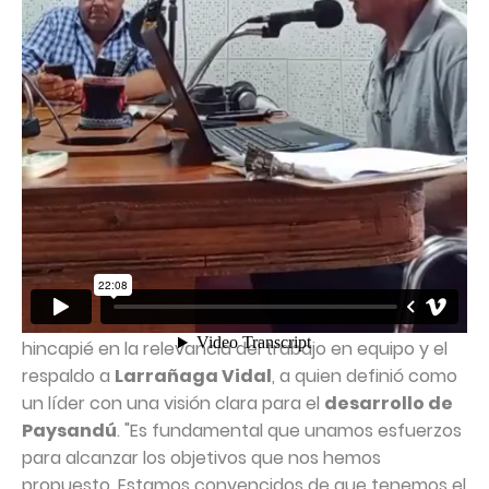
reales de la población.
"Nuestro compromiso es con Paysandú y con la
gente de nuestro municipio. Queremos un
departamento pujante, con oportunidades para
todos, y trabajaremos para lograrlo con
transparencia y dedicación", afirmó Cabrera
durante la entrevista.
El
candidato de la lista 22-A
también hizo
hincapié en la relevancia del trabajo en equipo y el
respaldo a
Larrañaga Vidal
, a quien definió como
un líder con una visión clara para el
desarrollo de
Paysandú
. "Es fundamental que unamos esfuerzos
para alcanzar los objetivos que nos hemos
propuesto. Estamos convencidos de que tenemos el