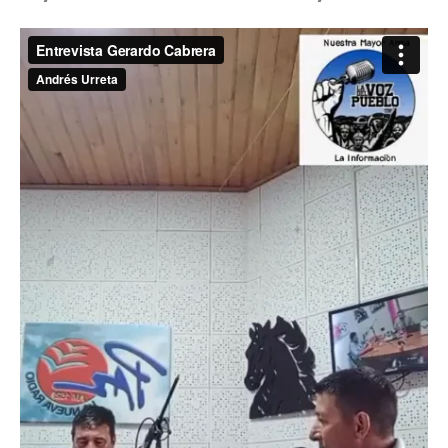
En una reciente entrevista en el programa radial
La
Voz del Pueblo
, conducido por Silvio Fernández,
Gerardo Cabrera
compartió su visión y
propuestas en el marco de su candidatura por la
lista 22-A. Cabrera se suma al equipo que respalda a
Larrañaga Vidal en su carrera por la
Intendencia
de Paysandú
, con el objetivo de consolidar un
proyecto de desarrollo para el departamento y su
candidatura por Guichón.
Durante la conversación, Cabrera abordó los
preparativos de cara a las
elecciones
departamentales de mayo
, destacando el
esfuerzo y compromiso de su equipo para llevar su
mensaje a la ciudadanía. Enfatizó la importancia de
la cercanía con los vecinos y la construcción de un
plan de gobierno
basado en las necesidades