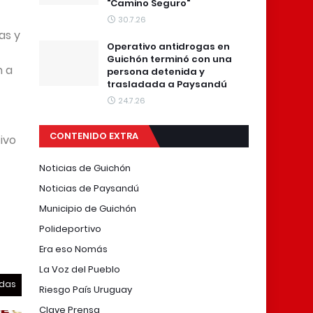
"Camino Seguro"
30.7.26
as y
Operativo antidrogas en
Guichón terminó con una
n a
persona detenida y
trasladada a Paysandú
24.7.26
CONTENIDO EXTRA
tivo
Noticias de Guichón
Noticias de Paysandú
Municipio de Guichón
Polideportivo
Era eso Nomás
La Voz del Pueblo
odas
Riesgo País Uruguay
Clave Prensa