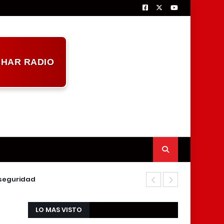
HAR RADIO
nseguridad
Marcelino Gó
LO MAS VISTO