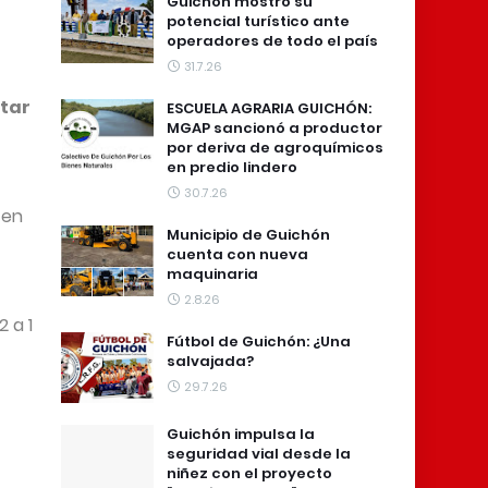
Guichón mostró su
potencial turístico ante
operadores de todo el país
31.7.26
atar
ESCUELA AGRARIA GUICHÓN:
MGAP sancionó a productor
por deriva de agroquímicos
en predio lindero
30.7.26
 en
Municipio de Guichón
cuenta con nueva
maquinaria
2.8.26
 a 1
Fútbol de Guichón: ¿Una
salvajada?
29.7.26
Guichón impulsa la
seguridad vial desde la
niñez con el proyecto