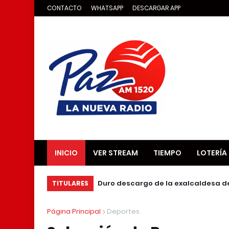
CONTACTO
WHATSAPP
DESCARGAR APP
INICIO
VER STREAM
TIEMPO
LOTERÍA
Duro descargo de la exalcaldesa d
TITULARES
Página Principal
Deportes