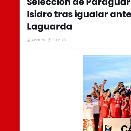
Selección de Paraguarí
Isidro tras igualar ant
Laguarda
Andres
30.8.25