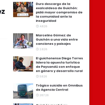
Duro descargo de la
exalcaldesa de Guichón:
ez
pidió mayor compromiso de
la comunidad ante la
inseguridad
4.8.26
Marcelino Gómez: de
Guichón a una vida entre
canciones y paisajes
2.8.26
El guichonense Diego Torres
lidera la apuesta turística
de Paysandú con enfoque
en género y desarrollo rural
5.8.26
Trágico suicidio en Omnibus
de Agencia Central
28.7.26