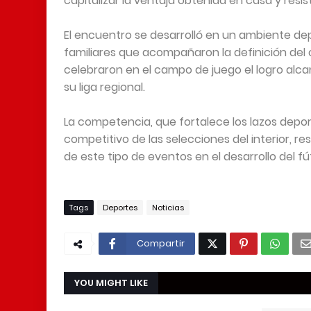
capitalizar la ventaja obtenida en casa y resist
El encuentro se desarrolló en un ambiente de
familiares que acompañaron la definición del c
celebraron en el campo de juego el logro alca
su liga regional.
La competencia, que fortalece los lazos depor
competitivo de las selecciones del interior, res
de este tipo de eventos en el desarrollo del fút
Tags
Deportes
Noticias
Compartir
YOU MIGHT LIKE