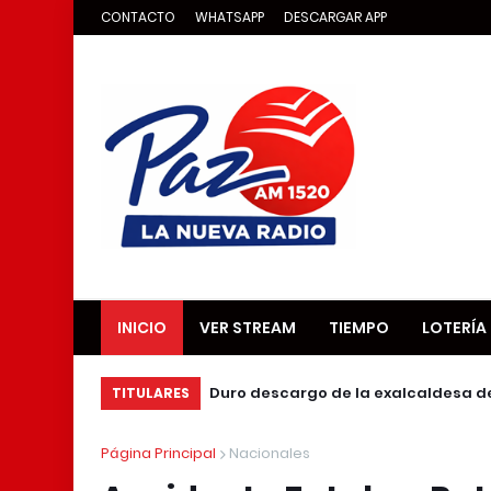
CONTACTO
WHATSAPP
DESCARGAR APP
INICIO
VER STREAM
TIEMPO
LOTERÍA
Duro descargo de la exalcaldesa d
TITULARES
Página Principal
Nacionales