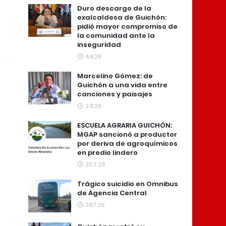
Duro descargo de la
exalcaldesa de Guichón:
pidió mayor compromiso de
la comunidad ante la
inseguridad
4.8.26
Marcelino Gómez: de
Guichón a una vida entre
canciones y paisajes
2.8.26
ESCUELA AGRARIA GUICHÓN:
MGAP sancionó a productor
por deriva de agroquímicos
en predio lindero
30.7.26
Trágico suicidio en Omnibus
de Agencia Central
28.7.26