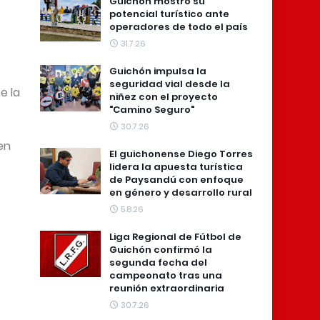
Guichón mostró su
potencial turístico ante
operadores de todo el país
31.7.26
Guichón impulsa la
seguridad vial desde la
e la
niñez con el proyecto
"Camino Seguro"
30.7.26
en
El guichonense Diego Torres
lidera la apuesta turística
de Paysandú con enfoque
en género y desarrollo rural
5.8.26
Liga Regional de Fútbol de
Guichón confirmó la
segunda fecha del
campeonato tras una
reunión extraordinaria
30.7.26