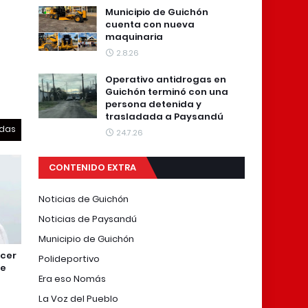
Municipio de Guichón
cuenta con nueva
maquinaria
2.8.26
Operativo antidrogas en
Guichón terminó con una
persona detenida y
trasladada a Paysandú
odas
24.7.26
CONTENIDO EXTRA
Noticias de Guichón
Noticias de Paysandú
Municipio de Guichón
ncer
Polideportivo
re
Era eso Nomás
La Voz del Pueblo