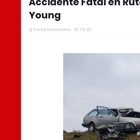
Accidente Fatal en Rut
Young
Portal Informativo
7.6.20