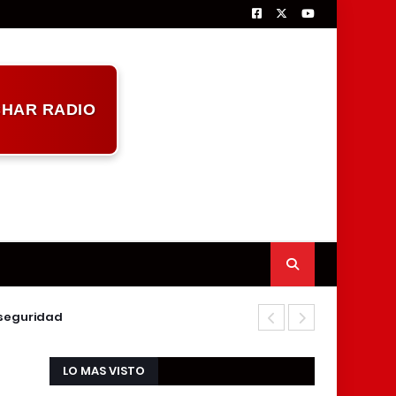
HAR RADIO
nseguridad
Marcelino Gó
LO MAS VISTO