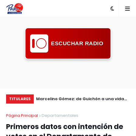
ESCUCHAR RADIO
caldesa de
Marcelino Gómez: de Guichón a una vida
El
TITULARES
romiso de la
entre canciones y paisajes
ap
Página Principal
Departamentales
ridad
en
Primeros datos con intención de