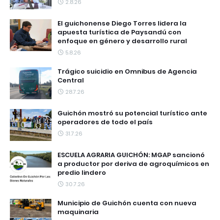
2.8.26
El guichonense Diego Torres lidera la
apuesta turística de Paysandú con
enfoque en género y desarrollo rural
5.8.26
Trágico suicidio en Omnibus de Agencia
Central
28.7.26
Guichón mostró su potencial turístico ante
operadores de todo el país
31.7.26
ESCUELA AGRARIA GUICHÓN: MGAP sancionó
a productor por deriva de agroquímicos en
predio lindero
30.7.26
Municipio de Guichón cuenta con nueva
maquinaria