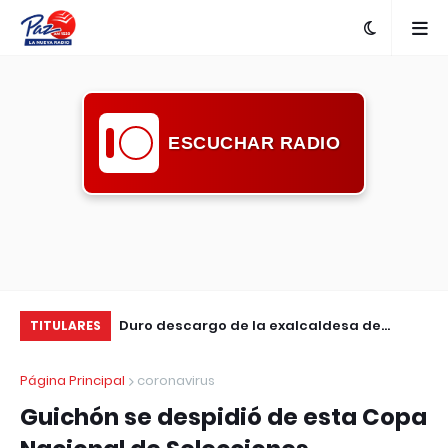
ESCUCHAR RADIO
nta con nueva
Duro descargo de la exalcaldesa de
Ma
TITULARES
Guichón: pidió mayor compromiso de la
en
Página Principal
coronavirus
comunidad ante la inseguridad
Guichón se despidió de esta Copa