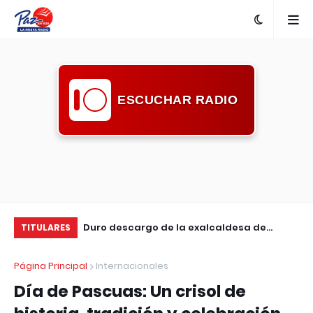
ESCUCHAR RADIO
l turístico ante
Duro descargo de la exalcaldesa de
Ma
TITULARES
s
Guichón: pidió mayor compromiso de la
en
Página Principal
Internacionales
comunidad ante la inseguridad
Día de Pascuas: Un crisol de