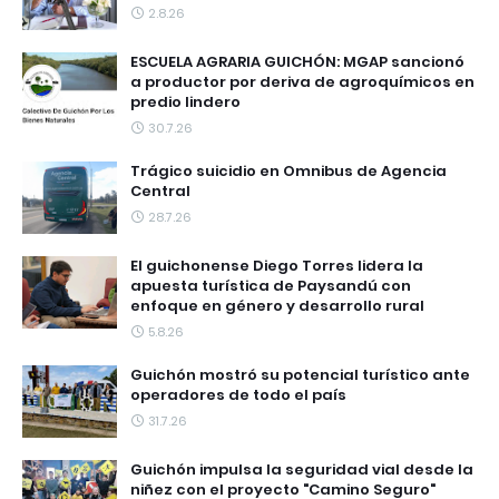
2.8.26
ESCUELA AGRARIA GUICHÓN: MGAP sancionó
a productor por deriva de agroquímicos en
predio lindero
30.7.26
Trágico suicidio en Omnibus de Agencia
Central
28.7.26
El guichonense Diego Torres lidera la
apuesta turística de Paysandú con
enfoque en género y desarrollo rural
5.8.26
Guichón mostró su potencial turístico ante
operadores de todo el país
31.7.26
Guichón impulsa la seguridad vial desde la
niñez con el proyecto "Camino Seguro"