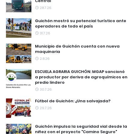
Central
28.7.26
Guichón mostró su potencial turístico ante
operadores de todo el país
31.7.26
Municipio de Guichón cuenta con nueva
maquinaria
2.8.26
ESCUELA AGRARIA GUICHÓN: MGAP sancionó
a productor por deriva de agroquímicos en
predio lindero
30.7.26
Fútbol de Guichón: ¿Una salvajada?
29.7.26
Guichón impulsa la seguridad vial desde la
niñez con el proyecto "Camino Seguro"