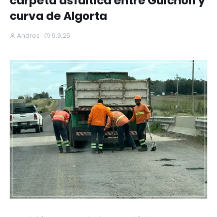
carpeta asfáltica entre Guichón y
curva de Algorta
Andres
9.9.25