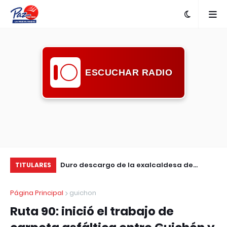
ESCUCHAR RADIO
nta con nueva
Duro descargo de la exalcaldesa de
Ma
TITULARES
Guichón: pidió mayor compromiso de la
en
Página Principal
guichon
comunidad ante la inseguridad
Ruta 90: inició el trabajo de