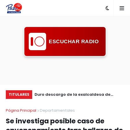
ESCUCHAR RADIO
l turístico ante
Duro descargo de la exalcaldesa de
De
TITULARES
s
Guichón: pidió mayor compromiso de la
Su
Página Principal
Departamentales
comunidad ante la inseguridad
Se investiga posible caso de