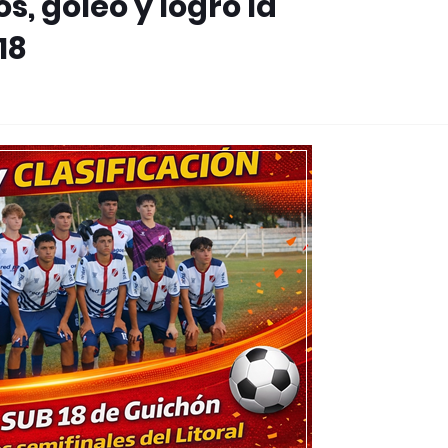
, goleó y logró la
18