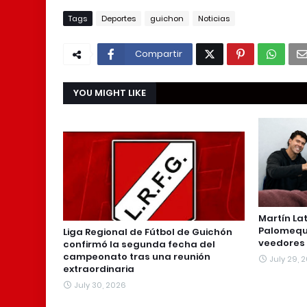
Tags
Deportes
guichon
Noticias
Compartir
YOU MIGHT LIKE
Martín La
Palomequ
Liga Regional de Fútbol de Guichón
veedores 
confirmó la segunda fecha del
campeonato tras una reunión
July 29, 
extraordinaria
July 30, 2026