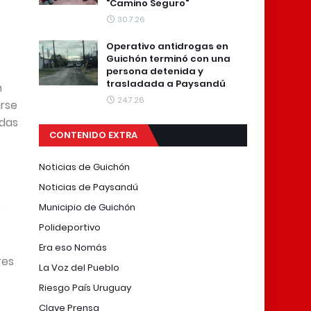
"Camino Seguro"
30.7.26
Operativo antidrogas en
Guichón terminó con una
persona detenida y
trasladada a Paysandú
n
24.7.26
arse
odas
CONTENIDO EXTRA
Noticias de Guichón
Noticias de Paysandú
Municipio de Guichón
o
Polideportivo
Era eso Nomás
res
La Voz del Pueblo
Riesgo País Uruguay
Clave Prensa