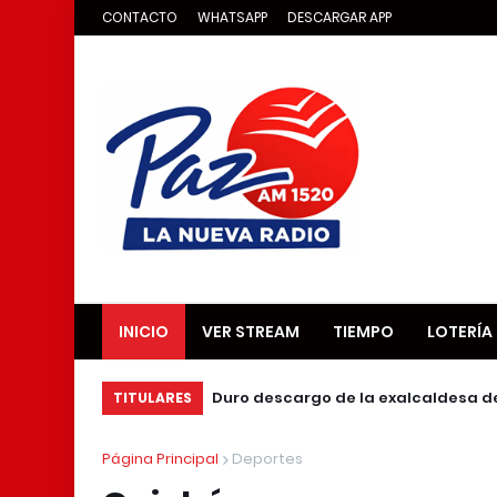
CONTACTO
WHATSAPP
DESCARGAR APP
INICIO
VER STREAM
TIEMPO
LOTERÍA
Duro descargo de la exalcaldesa d
TITULARES
Página Principal
Deportes