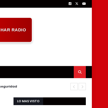
HAR RADIO
nseguridad
Marcelino Gó
LO MAS VISTO