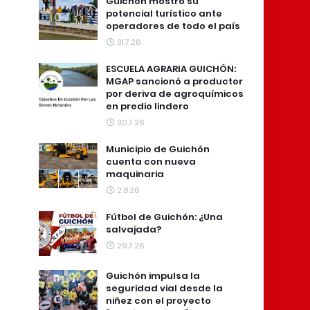
Guichón mostró su
potencial turístico ante
operadores de todo el país
31.7.26
ESCUELA AGRARIA GUICHÓN:
MGAP sancionó a productor
por deriva de agroquímicos
en predio lindero
30.7.26
Municipio de Guichón
cuenta con nueva
maquinaria
2.8.26
Fútbol de Guichón: ¿Una
salvajada?
29.7.26
Guichón impulsa la
seguridad vial desde la
niñez con el proyecto