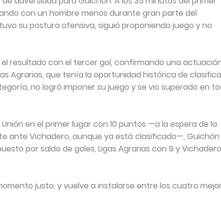
de adversidad para Guichón. A los 35 minutos del primer
uedando con un hombre menos durante gran parte del
tuvo su postura ofensiva, siguió proponiendo juego y no
 el resultado con el tercer gol, confirmando una actuació
gas Agrarias, que tenía la oportunidad histórica de clasific
ategoría, no logró imponer su juego y se vio superado en t
 Unión en el primer lugar con 10 puntos —a la espera de la
nte ante Vichadero, aunque ya está clasificado—, Guichón
esto por saldo de goles, Ligas Agrarias con 9 y Vichader
momento justo, y vuelve a instalarse entre los cuatro mejo