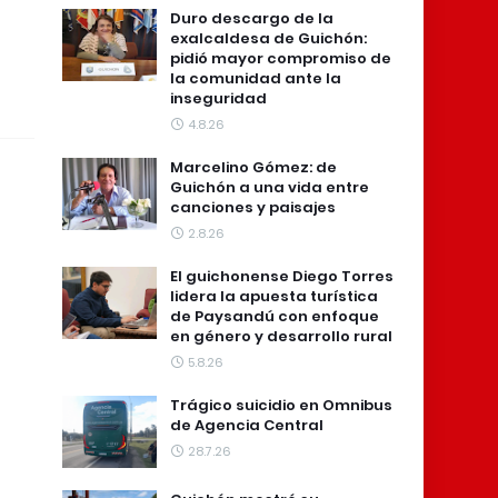
Duro descargo de la
exalcaldesa de Guichón:
pidió mayor compromiso de
la comunidad ante la
inseguridad
4.8.26
Marcelino Gómez: de
Guichón a una vida entre
canciones y paisajes
2.8.26
El guichonense Diego Torres
lidera la apuesta turística
de Paysandú con enfoque
en género y desarrollo rural
5.8.26
Trágico suicidio en Omnibus
de Agencia Central
28.7.26