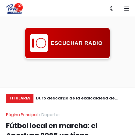
ESCUCHAR RADIO
nta con nueva
Duro descargo de la exalcaldesa de
Ma
TITULARES
Guichón: pidió mayor compromiso de la
en
Página Principal
Deportes
comunidad ante la inseguridad
Fútbol local en marcha: el