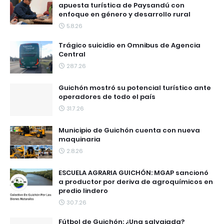
apuesta turística de Paysandú con
enfoque en género y desarrollo rural
5.8.26
Trágico suicidio en Omnibus de Agencia
Central
28.7.26
Guichón mostró su potencial turístico ante
operadores de todo el país
31.7.26
Municipio de Guichón cuenta con nueva
maquinaria
2.8.26
ESCUELA AGRARIA GUICHÓN: MGAP sancionó
a productor por deriva de agroquímicos en
predio lindero
30.7.26
Fútbol de Guichón: ¿Una salvajada?