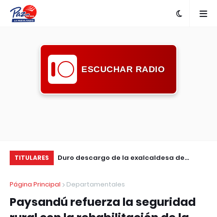
ESCUCHAR RADIO
nta con nueva
Duro descargo de la exalcaldesa de
Ma
TITULARES
Guichón: pidió mayor compromiso de la
en
Página Principal
Departamentales
comunidad ante la inseguridad
Paysandú refuerza la seguridad