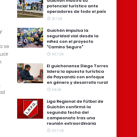
Guichón mostró su
potencial turístico ante
operadores de todo el país
31.7.26
y
Guichón impulsa la
seguridad vial desde la
niñez con el proyecto
va se
"Camino Seguro"
ucir
30.7.26
.
El guichonense Diego Torres
lidera la apuesta turística
de Paysandú con enfoque
en género y desarrollo rural
.
5.8.26
dad
Liga Regional de Fútbol de
Guichón confirmó la
segunda fecha del
campeonato tras una
reunión extraordinaria
30.7.26