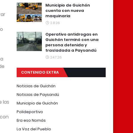
Municipio de Guichón
cuenta con nueva
rar
maquinaria
2.8.26
ro
Operativo antidrogas en
Guichón terminó con una
persona detenida y
trasladada a Paysandú
24.7.26
ia
de
CONTENIDO EXTRA
Noticias de Guichón
Noticias de Paysandú
e las
Municipio de Guichón
Polideportivo
 con
Era eso Nomás
La Voz del Pueblo