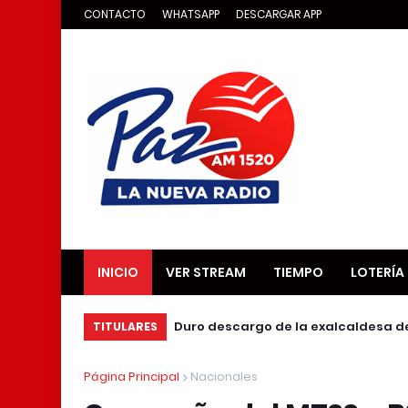
CONTACTO
WHATSAPP
DESCARGAR APP
INICIO
VER STREAM
TIEMPO
LOTERÍA
Duro descargo de la exalcaldesa d
TITULARES
Página Principal
Nacionales