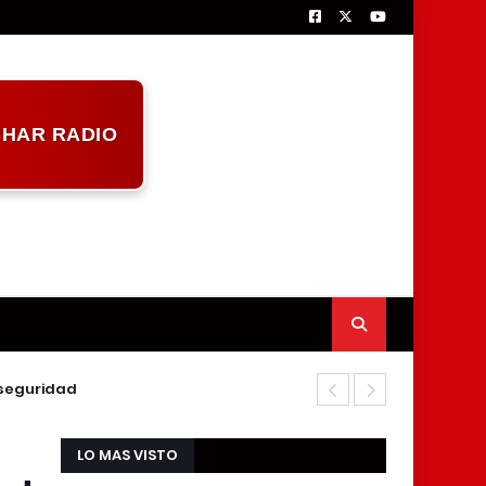
HAR RADIO
nseguridad
Marcelino Gó
LO MAS VISTO