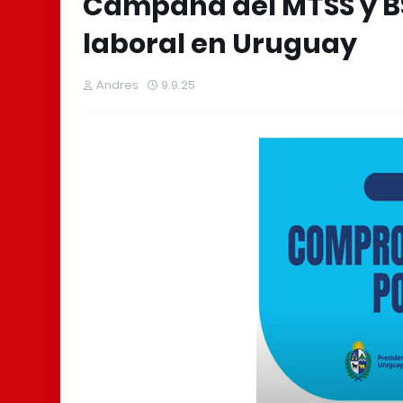
Campaña del MTSS y BS
laboral en Uruguay
Andres
9.9.25