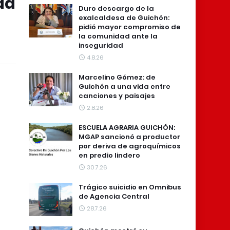
ad
Duro descargo de la
exalcaldesa de Guichón:
pidió mayor compromiso de
la comunidad ante la
inseguridad
4.8.26
Marcelino Gómez: de
Guichón a una vida entre
canciones y paisajes
2.8.26
ESCUELA AGRARIA GUICHÓN:
MGAP sancionó a productor
por deriva de agroquímicos
en predio lindero
30.7.26
Trágico suicidio en Omnibus
de Agencia Central
28.7.26