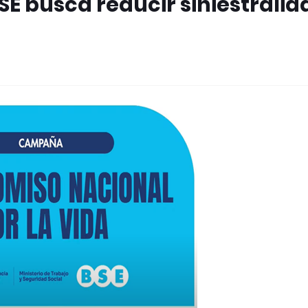
E busca reducir siniestralid