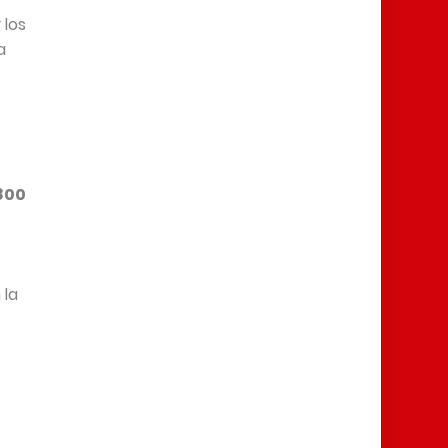
 los
a
800
 la