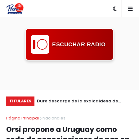
ESCUCHAR RADIO
nta con nueva
Duro descargo de la exalcaldesa de
Ma
TITULARES
Guichón: pidió mayor compromiso de la
en
Página Principal
Nacionales
comunidad ante la inseguridad
Orsi propone a Uruguay como