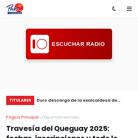
ESCUCHAR RADIO
l turístico ante
Duro descargo de la exalcaldesa de
De
TITULARES
s
Guichón: pidió mayor compromiso de la
Su
Página Principal
Departamentales
comunidad ante la inseguridad
Travesía del Queguay 2025: