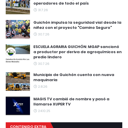
operadores de todo el país
31.7.26
Guichón impulsa la seguridad vial desde la
niñez con el proyecto "Camino Seguro"
30.7.26
ESCUELA AGRARIA GUICHÓN: MGAP sancionó
a productor por deriva de agroquímicos en
predio lindero
30.7.26
Municipio de Guichón cuenta con nueva
maquinaria
2.8.26
MAGIS TV cambió de nombre y pasó a
llamarse XUPER TV
24.10.25
CONTENIDO EXTRA