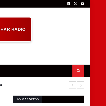
HAR RADIO
ro
Trágico suic
LO MAS VISTO