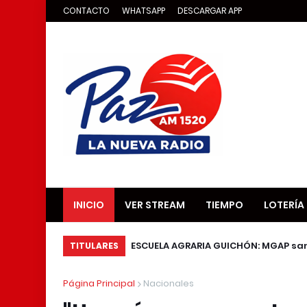
CONTACTO
WHATSAPP
DESCARGAR APP
INICIO
VER STREAM
TIEMPO
LOTERÍA
ESCUELA AGRARIA GUICHÓN: MGAP sanc
TITULARES
Página Principal
Nacionales