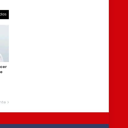
odas
ncer
re
ente