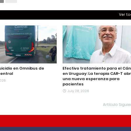
Ver t
uicidio en Omnibus de
Efectivo tratamiento para el Cá
entral
en Uruguay: La terapia CAR-T ab
una nueva esperanza para
2026
pacientes
July 28, 2026
Artículo Sigui