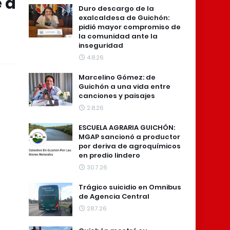
e a
Duro descargo de la
exalcaldesa de Guichón:
pidió mayor compromiso de
la comunidad ante la
inseguridad
4.8.26
Marcelino Gómez: de
Guichón a una vida entre
canciones y paisajes
2.8.26
ESCUELA AGRARIA GUICHÓN:
MGAP sancionó a productor
por deriva de agroquímicos
en predio lindero
30.7.26
Trágico suicidio en Omnibus
de Agencia Central
28.7.26