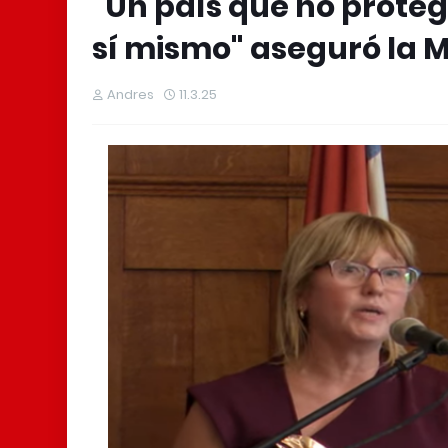
"Un país que no protege
sí mismo" aseguró la M
Andres
11.3.25