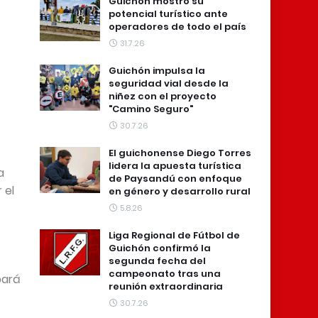
Guichón mostró su
potencial turístico ante
operadores de todo el país
31.7.26
Guichón impulsa la
seguridad vial desde la
niñez con el proyecto
"Camino Seguro"
30.7.26
El guichonense Diego Torres
lidera la apuesta turística
a
de Paysandú con enfoque
 el
en género y desarrollo rural
5.8.26
Liga Regional de Fútbol de
Guichón confirmó la
segunda fecha del
campeonato tras una
pará
reunión extraordinaria
30.7.26