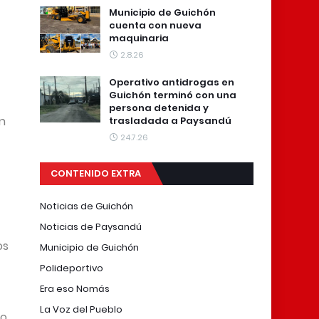
Municipio de Guichón
cuenta con nueva
maquinaria
2.8.26
Operativo antidrogas en
Guichón terminó con una
persona detenida y
en
trasladada a Paysandú
24.7.26
CONTENIDO EXTRA
Noticias de Guichón
Noticias de Paysandú
os
Municipio de Guichón
Polideportivo
Era eso Nomás
La Voz del Pueblo
io